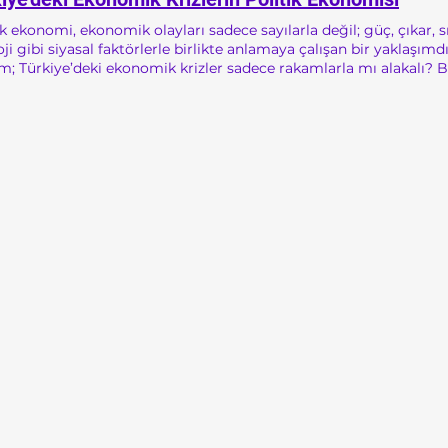
ik ekonomi, ekonomik olayları sadece sayılarla değil; güç, çıkar, s
oji gibi siyasal faktörlerle birlikte anlamaya çalışan bir yaklaşım
im; Türkiye’deki ekonomik krizler sadece rakamlarla mı alakalı? 
ecede iki katına çıkmış. Maaşınız aynı kalmış ama ekmek artık iki 
zca ekonomide bir bozulma mı gösterir, yoksa siyasette de bir şey
ye'nin yaşadığı krizlere sadece ekonomik dalgalanmalar olarak b
sel okumaktır. Çünkü bu krizler, çoğu zaman siyasal tercihlerle ya
n yana durduğunu, hangi sınıfları koruyup hangilerini gözden çık
rebiliriz. 2001 Krizi: Ekonomi Çöktü, Sistem Değişti 2001, Türkiye tarihinin en
 krizlerinden biri. Ama bu kriz sadece “ekonomi kötüydü” diye olm
kli “Enflasyonu Düşürme Programı”nı uyguluyordu. Ancak progra
politikalarıyla kamu harcamaları daraltılıyor, faizler yüksek tutu
andırılıyordu. 19 Şubat 2001’de Cumhurbaşkanı Ahmet Necdet Se
t’in Milli Güvenlik Kurulu toplantısında yaşadığı sert tartışma 
cım büyük bir yangına dönüştü. Piyasalar paniğe kapıldı. Borsa çök
ecede 600 bin TL'den 1 milyon TL’ye yükseldi. Türk Lirası devalüe
an fazla kişi işsiz kaldı ve Sosyal güvenlik
mi çöktü Ama yine de asıl kırılma, siyasette oldu. 2002 seçimlerin
bir aktör (AKP) iktidara geldi. Yani bu kriz sadece ekonomik değil,
ümün de kapısını açtı. 2008 Krizi: "Teğet Geçti" Söylemi Altınd
el finans krizi, ABD’de mortgage (konut kredisi) piyasasından çık
cılık çöküşü olarak yansımadı. Ancak bu, bir kriz yaşanmadığı a
nemde, 2001 sonrası gelen IMF reformlarını büyük ölçüde sürdür