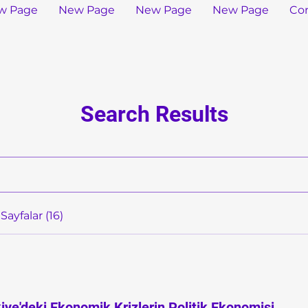
w Page
New Page
New Page
New Page
Co
Search Results
Sayfalar (16)
iye'deki Ekonomik Krizlerin Politik Ekonomisi