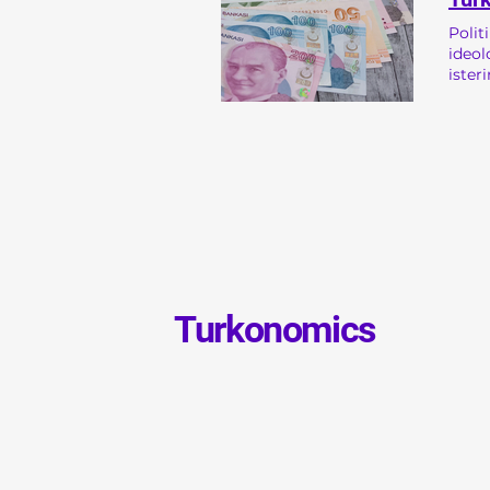
Polit
ideol
ister
bir g
yalnı
Türki
yüzey
kimde
yapısında açıkça gö
derin
deste
para 
yapıl
Ecevi
Turkonomics
kıvıl
bir g
bırakıldı. Kriz derinleşti ; Binlerce şirket iflas etti,1 milyond
siste
Yeni 
dönüş
küres
banka
bu dö