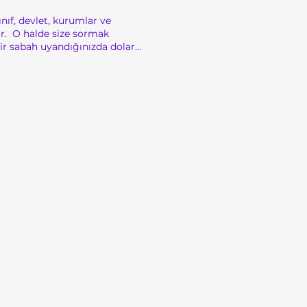
ınıf, devlet, kurumlar ve
dır. O halde size sormak
Bir sabah uyandığınızda dolar
kat pahalı. Bu tablo bize
lerin ters gittiğini mi?
akmak, yaşananları eksik ve
kından ilgilidir. Devletin
ardığını bu krizlerin
adı. Türkiye, o sırada IMF
mın maliyeti büyüktü; sıkı
luyor, kamu bankaları
zer ile Başbakan Bülent
kamuoyuna yansıdı. Bu küçük
tü. Faizler %700'e çıktı. Dolar
 edildi ve serbest dalgalanmaya
de seçmen, tüm partileri sildi.
 politik ve sistemsel bir
a Sessiz Yoksullaşma 2008
tı. Türkiye’ye doğrudan bir
nlamına gelmez. AKP iktidarı
üyordu. Mali disiplin