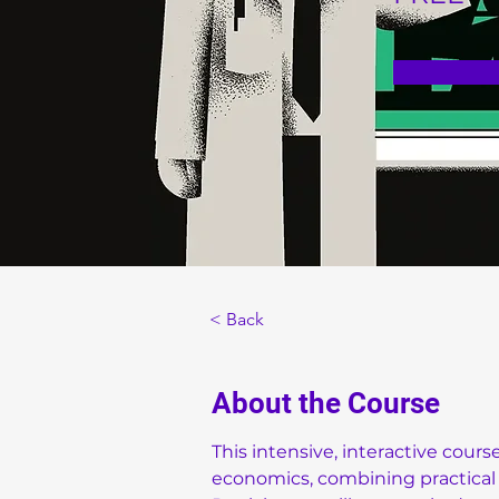
< Back
About the Course
This intensive, interactive cour
economics, combining practical e